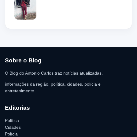
Bacabeira. Segundo informações da Polícia Militar, o suspeito,
de 36 anos, teria tentado invadir um estabelecimento comercial,
mas acabou ficando preso na grade do imóvel. Ao chegar ao
local, a guarnição encontrou o homem deitado no chão,
aparentando estar desacordado. De acordo com a vítima,
moradores ajudaram a retirar o suspeito da estrutura antes da
chegada dos policiais. O Serviço de Atendimento Móvel de
Urgência (SAMU) foi acionado e encaminhou o homem para
atendimento médico. Ainda conforme a ocorrência, a quantia de
R$ 350,00 foi recolhida e permaneceu sob responsabilidade da
vítima. A Polícia Militar orientou o proprietário do
estabelecimento a registrar o boletim de ocorrência na delegacia
para as providências legais.
Sobre o Blog
O Blog do Antonio Carlos traz notícias atualizadas,
informações da região, política, cidades, polícia e
entretenimento.
Editorias
Política
Cidades
Polícia