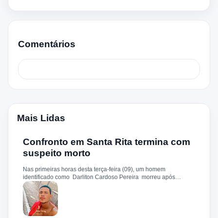
Comentários
Mais Lidas
Confronto em Santa Rita termina com
suspeito morto
Nas primeiras horas desta terça-feira (09), um homem
identificado como Darliton Cardoso Pereira morreu após
confronto com a Polícia Militar no povoado Timbotiba, zona rural
de Santa Rita. De acordo com a PM, os policiais estavam
cumprindo um mandado de prisão contra Darliton, apontado
como um dos suspeitos pela morte brutal de Leandro Sena ,
ocorrida em 25 de fevereiro de 2024. A vítima teria sido