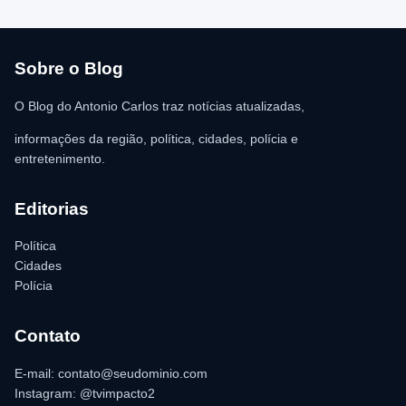
atendimento médico. Ainda conforme a ocorrência, a quantia de
R$ 350,00 foi recolhida e permaneceu sob responsabilidade da
vítima. A Polícia Militar orientou o proprietário do
estabelecimento a registrar o boletim de ocorrência na delegacia
para as providências legais.
Sobre o Blog
O Blog do Antonio Carlos traz notícias atualizadas,
informações da região, política, cidades, polícia e
entretenimento.
Editorias
Política
Cidades
Polícia
Contato
E-mail: contato@seudominio.com
Instagram: @tvimpacto2