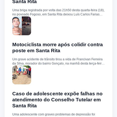
Santa Rita
circunstâncias do homicídio. Até o momento, não há informações
sobre a identificação ou prisão dos suspeitos.
Uma briga registrada por volta das 21h50 desta quarta-feira (18),
no povoado Fogoso, em Santa Rita deixou Luís Carlos Farias
Alves gravemente ferido. Segundo informações, ele e o suspeito
Benedito Alves dos Santos estavam ingerindo bebida alcoólica
quando teve início uma discussão. Durante a confusão, Benedito
quebrou uma garrafa e desferiu vários golpes contra a vítima.
Luís Carlos foi socorrido e, devido à gravidade dos ferimentos,
transferido para o Hospital Socorrão, em São Luís. O suspeito foi
localizado em sua residência, preso e encaminhado à Delegacia
Motociclista morre após colidir contra
de Rosário para os procedimentos legais.
poste em Santa Rita
Um grave acidente de trânsito tirou a vida de Francivan Ferreira
da Silva, morador do bairro Gonçalo, na manhã desta terça-feira
(02). De acordo com informações, Francivan seguia de
motocicleta com a esposa no sentido Areias–Santa Rita quando
perdeu o controle do veículo nas proximidades da ponte de
Carema, colidindo violentamente contra um poste. A vítima
sofreu traumatismo craniano e morreu ainda no local. A esposa,
que estava na garupa, não sofreu ferimentos. O corpo de
Francivan foi encaminhado ao necrotério do Hospital Municipal
Caso de adolescente expõe falhas no
de Santa Rita para os procedimentos de praxe.
atendimento do Conselho Tutelar em
Santa Rita
Uma adolescente com graves problemas de depressão foi