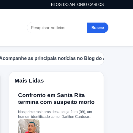
BLOG DO ANTONIO CARLOS
Buscar
nhe as principais notícias no Blog do Antonio Carlos.
Mais Lidas
Confronto em Santa Rita
termina com suspeito morto
Nas primeiras horas desta terça-feira (09), um
homem identificado como Darliton Cardoso
Pereira morreu após confronto com a Polícia
Militar no povoado Timbotiba, zona rural de
Santa Rita. De acordo com a PM, os policiais