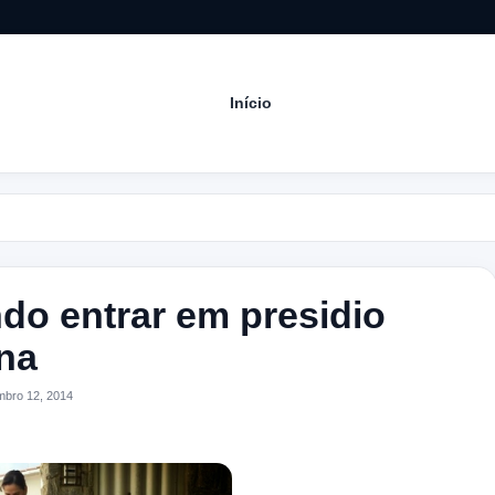
Início
Aco
ndo entrar em presidio
na
bro 12, 2014