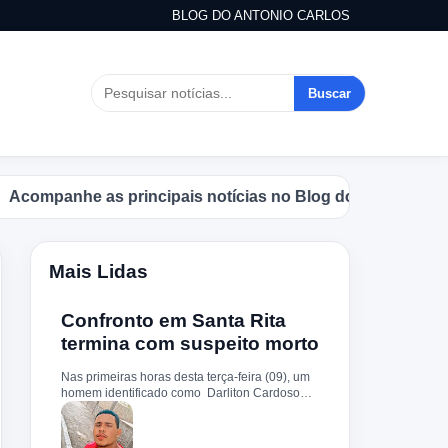
BLOG DO ANTONIO CARLOS
Buscar
mpanhe as principais notícias no Blog do Antonio Carlos.
Mais Lidas
Confronto em Santa Rita
termina com suspeito morto
Nas primeiras horas desta terça-feira (09), um
homem identificado como Darliton Cardoso
Pereira morreu após confronto com a Polícia
Militar no povoado Timbotiba, zona rural de
Santa Rita. De acordo com a PM, os policiais