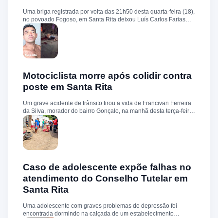
sobre a identificação ou prisão dos suspeitos.
Uma briga registrada por volta das 21h50 desta quarta-feira (18),
no povoado Fogoso, em Santa Rita deixou Luís Carlos Farias
Alves gravemente ferido. Segundo informações, ele e o suspeito
Benedito Alves dos Santos estavam ingerindo bebida alcoólica
quando teve início uma discussão. Durante a confusão, Benedito
quebrou uma garrafa e desferiu vários golpes contra a vítima.
Luís Carlos foi socorrido e, devido à gravidade dos ferimentos,
transferido para o Hospital Socorrão, em São Luís. O suspeito foi
localizado em sua residência, preso e encaminhado à Delegacia
Motociclista morre após colidir contra
de Rosário para os procedimentos legais.
poste em Santa Rita
Um grave acidente de trânsito tirou a vida de Francivan Ferreira
da Silva, morador do bairro Gonçalo, na manhã desta terça-feira
(02). De acordo com informações, Francivan seguia de
motocicleta com a esposa no sentido Areias–Santa Rita quando
perdeu o controle do veículo nas proximidades da ponte de
Carema, colidindo violentamente contra um poste. A vítima
sofreu traumatismo craniano e morreu ainda no local. A esposa,
que estava na garupa, não sofreu ferimentos. O corpo de
Francivan foi encaminhado ao necrotério do Hospital Municipal
Caso de adolescente expõe falhas no
de Santa Rita para os procedimentos de praxe.
atendimento do Conselho Tutelar em
Santa Rita
Uma adolescente com graves problemas de depressão foi
encontrada dormindo na calçada de um estabelecimento