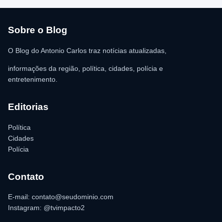
R$ 350,00 foi recolhida e permaneceu sob responsabilidade da
vítima. A Polícia Militar orientou o proprietário do
estabelecimento a registrar o boletim de ocorrência na delegacia
para as providências legais.
Sobre o Blog
O Blog do Antonio Carlos traz notícias atualizadas,
informações da região, política, cidades, polícia e
entretenimento.
Editorias
Política
Cidades
Polícia
Contato
E-mail: contato@seudominio.com
Instagram: @tvimpacto2