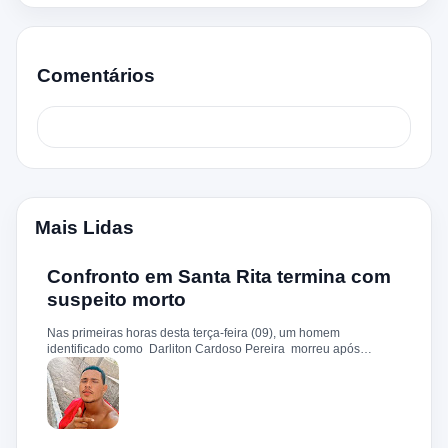
Comentários
Mais Lidas
Confronto em Santa Rita termina com
suspeito morto
Nas primeiras horas desta terça-feira (09), um homem
identificado como Darliton Cardoso Pereira morreu após
confronto com a Polícia Militar no povoado Timbotiba, zona rural
de Santa Rita. De acordo com a PM, os policiais estavam
cumprindo um mandado de prisão contra Darliton, apontado
como um dos suspeitos pela morte brutal de Leandro Sena ,
ocorrida em 25 de fevereiro de 2024. A vítima teria sido
torturada, amarrada e executada a tiros, em um crime que